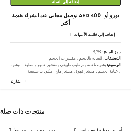
إضافة إلى السلة
توصيل مجاني عند الشراء بقيمة AED 400 يورو أو
أكثر
إضافة إلى قائمة الأمنيات
رمز المنتج:
15/99
التصنيفات:
العناية بالجسم
,
مقشرات الجسم
الوسوم:
بشرة ناعمة
,
ترطيب طبيعي
,
تقشير عميق
,
تنظيف البشرة
,
عناية الجسم
,
مقشر قهوة
,
مقشر ملح
,
مكونات طبيعية
شارك:
منتجات ذات صلة
أقراص مهبلية للنساء لتضييق
حجر الخفاف من بريسيوسا