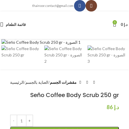
thainoor.contact@gmail.com
0
د.إ
0
قائمة الطعام
انقر للتكبير
مقشرات الجسم
العناية بالجسم
الرئيسية
Seño Coffee Body Scrub 250 gr
د.إ
86