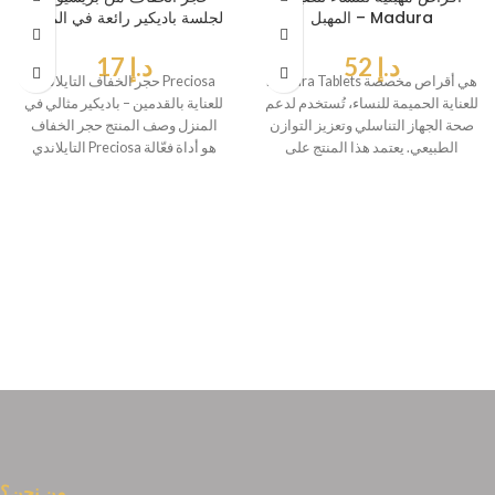
المهبل – Madura
لجلسة باديكير رائعة في المنزل
د.إ
52
د.إ
17
Madura Tablets هي أقراص مخصصة
حجر الخفاف التايلاندي Preciosa
للعناية الحميمة للنساء، تُستخدم لدعم
للعناية بالقدمين – باديكير مثالي في
صحة الجهاز التناسلي وتعزيز التوازن
المنزل وصف المنتج حجر الخفاف
الطبيعي. يعتمد هذا المنتج على
التايلاندي Preciosa هو أداة فعّالة
من نحن؟