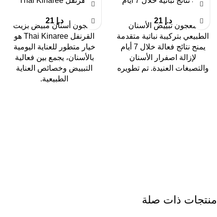
عنه نتائج نباتية خلال 7 أيام
القرنفل Thai Kinaree
د.إ
21
د.إ
21
معجون تبييض الأسنان
معجون أسنان مبيض بزيت
الطبيعي بتركيبة نباتية متقدمة
القرنفل Thai Kinaree هو
يمنح نتائج فعالة خلال 7 أيام
خيار متطور للعناية اليومية
لإزالة اصفرار الأسنان
بالأسنان، يجمع بين فعالية
والتصبغات العنيدة. تم تطويره
التبييض وخصائص العناية
الطبيعية.
منتجات ذات صلة