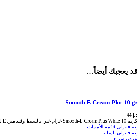
قد يعجبك أيضاً…
Smooth E Cream Plus 10 gr
د.إ
44
كريم Smooth-E Cream Plus White 10 غرام غني بالسنط وفيتامين E لترطيب البشرة ومكافحة علامات الشيخوخة المبكرة، تقليل التجاعيد والخطوط
إضافة إلى قائمة الأمنيات
إضافة إلى السلة
عرض سريع