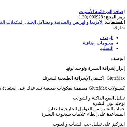
إضافة إلى قائمة الأمنيات
رمز المنتج:
000928 (130)
التصنيفات:
الأكزيما والهربس والصدفية ومشاكل الجلد
,
المكملات الغذ
شارك:
الوصف
معلومات إضافية
التسليم
الوصف
إبراز إشراقة البشرة وتوحيد لونها
GlutaMax: اكشفي الإشراقة الطبيعية لبشرتك
كبسولات GlutaMax مصممة بمكونات طبيعية تساعدك على استعادة بشرة مشرقة وموحدة اللون. بفضل خصائصها القوية المضادة للأكسدة، تساهم في:
تقليل البقع الداكنة والشوائب
توحيد لون البشرة
حماية البشرة من العوامل الخارجية الضارة
المساعدة على إبطاء علامات شيخوخة البشرة
التركيز على تقليل حب الشباب والعيوب