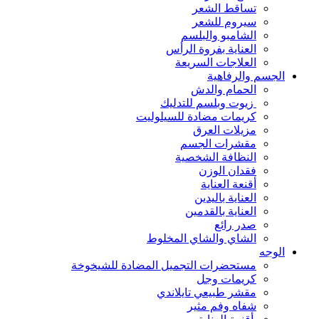
تساقط الشعر
سيروم للشعر
الشامبو والبلسم
العناية بفروة الرأس
العلاجات السريعة
الجسم والرفاهية
الحمام والدش
زيوت وبلسم للتدليك
كريمات مضادة للسيلوليت
مزيلات العرق
مقشرات الجسم
النظافة الشخصية
فقدان الوزن
أقنعة العناية
العناية باليدين
العناية بالقدمين
صدر رائع
الشاي والشاي المخلوط
الوجه
مستحضرات التجميل المضادة للشيخوخة
كريمات وجل
مقشر طبيعي تايلاندي
شفاه وفم مثير