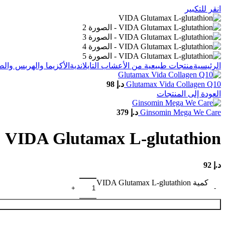
انقر للتكبير
الرئيسية
منتجات طبيعية من الأعشاب التايلاندية
الأكزيما والهربس وال
Glutamax Vida Collagen Q10
د.إ
98
العودة إلى المنتجات
Ginsomin Mega We Care
د.إ
379
VIDA Glutamax L-glutathion
د.إ
92
كمية VIDA Glutamax L-glutathion