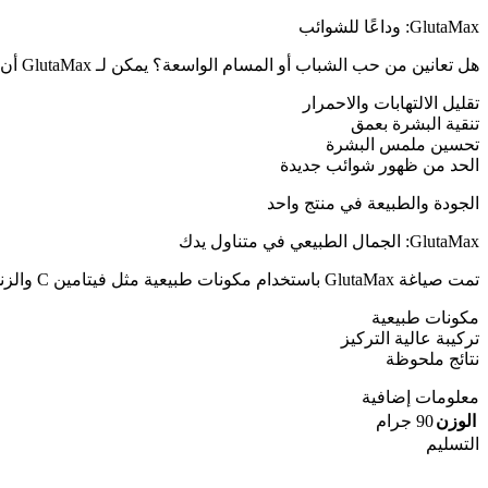
GlutaMax: وداعًا للشوائب
هل تعانين من حب الشباب أو المسام الواسعة؟ يمكن لـ GlutaMax أن يكون الحل المناسب. تركيبته الفريدة الغنية بمضادات الأكسدة والزنك تساعد على:
تقليل الالتهابات والاحمرار
تنقية البشرة بعمق
تحسين ملمس البشرة
الحد من ظهور شوائب جديدة
الجودة والطبيعة في منتج واحد
GlutaMax: الجمال الطبيعي في متناول يدك
تمت صياغة GlutaMax باستخدام مكونات طبيعية مثل فيتامين C والزنك ومستخلصات الفواكه، ليقدم حلاً لطيفًا وفعالًا لتحسين جودة البشرة ومظهرها العام.
مكونات طبيعية
تركيبة عالية التركيز
نتائج ملحوظة
معلومات إضافية
الوزن
90 جرام
التسليم