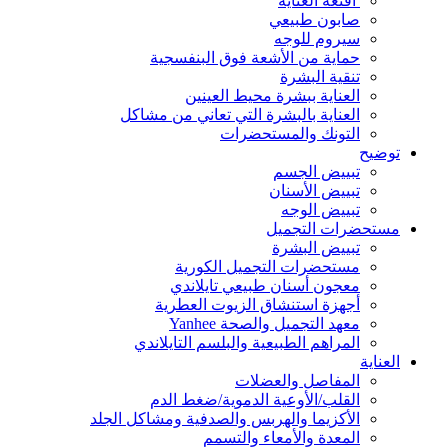
أقنعة العناية
صابون طبيعي
سيروم للوجه
حماية من الأشعة فوق البنفسجية
تنقية البشرة
العناية ببشرة محيط العينين
العناية بالبشرة التي تعاني من مشاكل
التونك والمستحضرات
توضيح
تبييض الجسم
تبييض الأسنان
تبييض الوجه
مستحضرات التجميل
تبييض البشرة
مستحضرات التجميل الكورية
معجون أسنان طبيعي تايلاندي
أجهزة استنشاق الزيوت العطرية
معهد التجميل والصحة Yanhee
المراهم الطبيعية والبلسم التايلاندي
العناية
المفاصل والعضلات
القلب/الأوعية الدموية/ضغط الدم
الأكزيما والهربس والصدفية ومشاكل الجلد
المعدة والأمعاء والتسمم