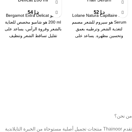
د.إ
52
د.إ
54
Lolane Natura Capillaire Hair
شامبو Bergamot Extra Delicat
Serum هو سيروم للشعر مصمم
200 ml هو شامبو مخصص للعناية
لتغذية الشعر وترطيبه بعمق
بالشعر وفروة الرأس، يساعد على
وتحسين مظهره. يساعد على
تقليل تساقط الشعر وتنظيف
إصلاح الشعر التالف
الفروة
من نحن؟
تقدم Thainoor منتجات تجميل أصلية مستوحاة من الخبرة التايلاندية