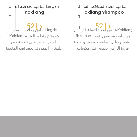
شامبو مضاد لتساقط الشعر
شامبو بخلاصة الفطر Lingzhi
Kokliang
Kokliang Shampoo
د.إ
52
د.إ
52
شامبو مضاد لتساقط الشعر Kokliang
شامبو بخلاصة الفطر Lingzhi
Shampoo هو شامبو مخصص لتقوية
Kokliang هو منتج متطور للعناية
الشعر وتقليل تساقطه وتحسين صحة
بالشعر، يعتمد على خلاصة فطر
فروة الرأس. يحتوي على مكونات
اللينغزي المعروف بخصائصه المغذية
والمقوية لفروة