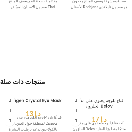
صحية ومشرقة وصف المنتج معجون
متكاملة بصحة الفم وصف المنتج
الأسنان Rochjana هو معجون تايلاندي
معجون الأسنان المبيّض Thai
طبيعي
Rochjana هو
منتجات ذات صلة
قناع للوجه يحتوي على مخاط
Collagen Crystal Eye Mask
الحلزون Belov
د.إ
13
د.إ
17
يُعد Collagen Crystal Eye Mask قناعًا
يُعد قناع للوجه يحتوي على مخاط
مخصصًا لمنطقة حول العين، غنيًا
الحلزون Belov منتجًا متطورًا للعناية
بالكولاجين لدعم ترطيب البشرة