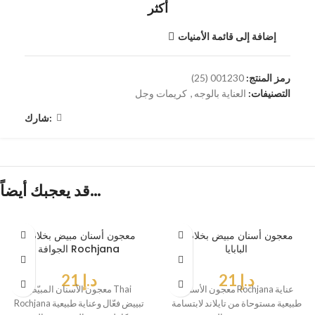
أكثر
إضافة إلى قائمة الأمنيات
رمز المنتج:
001230 (25)
التصنيفات:
العناية بالوجه
,
كريمات وجل
شارك:
قد يعجبك أيضاً…
معجون أسنان مبيض بخلاصة
معجون أسنان مبيض بخلاصة
البابايا
الجوافة Rochjana
د.إ
21
د.إ
21
معجون الأسنان Rochjana عناية
معجون الأسنان المبيّض Thai
طبيعية مستوحاة من تايلاند لابتسامة
Rochjana تبييض فعّال وعناية طبيعية