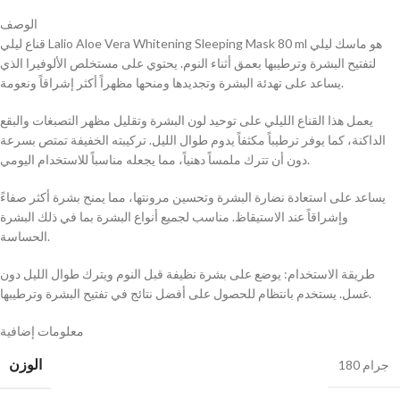
الوصف
قناع ليلي Lalio Aloe Vera Whitening Sleeping Mask 80 ml هو ماسك ليلي
لتفتيح البشرة وترطيبها بعمق أثناء النوم. يحتوي على مستخلص الألوفيرا الذي
يساعد على تهدئة البشرة وتجديدها ومنحها مظهراً أكثر إشراقاً ونعومة.
يعمل هذا القناع الليلي على توحيد لون البشرة وتقليل مظهر التصبغات والبقع
الداكنة، كما يوفر ترطيباً مكثفاً يدوم طوال الليل. تركيبته الخفيفة تمتص بسرعة
دون أن تترك ملمساً دهنياً، مما يجعله مناسباً للاستخدام اليومي.
يساعد على استعادة نضارة البشرة وتحسين مرونتها، مما يمنح بشرة أكثر صفاءً
وإشراقاً عند الاستيقاظ. مناسب لجميع أنواع البشرة بما في ذلك البشرة
الحساسة.
طريقة الاستخدام: يوضع على بشرة نظيفة قبل النوم ويترك طوال الليل دون
غسل. يستخدم بانتظام للحصول على أفضل نتائج في تفتيح البشرة وترطيبها.
معلومات إضافية
الوزن
180 جرام