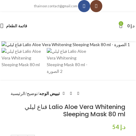
thainoor.contact@gmail.com
0
د.إ
0
قائمة الطعام
انقر للتكبير
تبييض الوجه
توضيح
الرئيسية
قناع ليلي Lalio Aloe Vera Whitening
Sleeping Mask 80 ml
د.إ
54