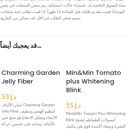
سلة التسوق الخاصة بك. باستثناء حالات استثنائية، يتم شحن المنتجات في نفس
اليوم إذا قمت بتقديم طلبك قبل الساعة 12 ظهراً. إذا قمت بطلب عدة منتجات،
سيتم شحن الطلب في أقل عدد ممكن من الطرود.
قد يعجبك أيضاً…
Charming Garden
Min&Min Tomato
Jelly Fiber
plus Whitening
Blink
د.إ
53
د.إ
55
جيلي الألياف Charming Garden
Jelly Fiber لتنظيم الهضم وتنظيف
Min&Min Tomato Plus Whitening
الأمعاء وتقليل الانتفاخ هو منتج غني
Blink كبسولات الطماطم لتفتيح
بالألياف يساعد على تحسين حركة
البشرة ومضاد أكسدة قوي هي مكمل