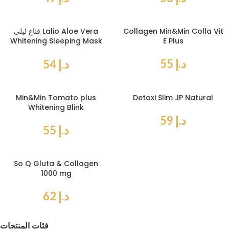
Collagen Min&Min Colla Vit
قناع ليلي Lalio Aloe Vera
Whitening Sleeping Mask
E Plus
80 ml
د.إ
55
د.إ
54
Min&Min Tomato plus
Detoxi Slim JP Natural
Whitening Blink
د.إ
59
د.إ
55
So Q Gluta & Collagen
1000 mg
د.إ
62
فئات المنتجات