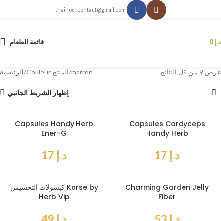
thainoor.contact@gmail.com
د.إ
0
قائمة الطعام
عرض ⁦9⁩ من كل النتائج
marron
Couleur المنتج
الرئيسية
إظهار الشريط الجانبي
Capsules Handy Herb
Capsules Cordyceps
Ener-G
Handy Herb
د.إ
17
د.إ
17
Charming Garden Jelly
كبسولات التخسيس Korse by
Herb Vip
Fiber
د.إ
53
د.إ
49