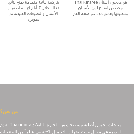
Thai Kinaree هو معجون أسنان
بتركيبة نباتية متقدمة يمنح نتائج
مخصص لتفتيح لون الأسنان
فعالة خلال 7 أيام لإزالة اصفرار
وتنظيفها بعمق مع دعم صحة الفم
الأسنان والتصبغات العنيدة. تم
تطويره
من نحن؟
تقدم Thainoor منتجات تجميل أصلية مستوحاة من الخبرة التايلاندية
القديمة في مجال مستحضرات التجميل. اكتشفي عالماً من المنتجات