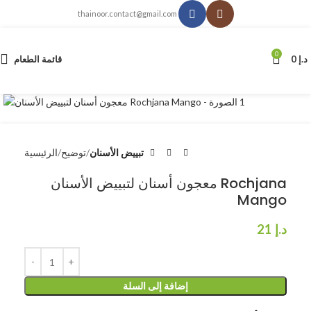
thainoor.contact@gmail.com
0
د.إ
0
قائمة الطعام
انقر للتكبير
تبييض الأسنان
توضيح
الرئيسية
معجون أسنان لتبييض الأسنان Rochjana
Mango
د.إ
21
إضافة إلى السلة