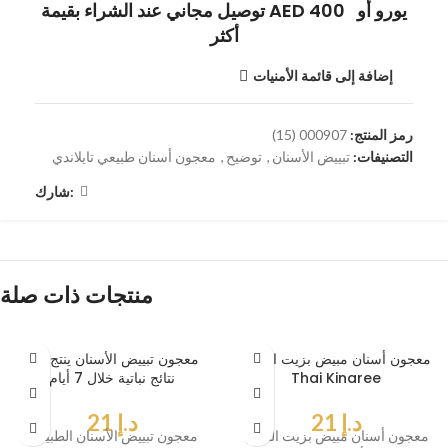
توصيل مجاني عند الشراء بقيمة AED 400 يورو أو
أكثر
إضافة إلى قائمة الأمنيات
رمز المنتج:
000907 (15)
التصنيفات:
تبييض الأسنان
,
توضيح
,
معجون أسنان طبيعي تايلاندي
شارك:
منتجات ذات صلة
معجون أسنان مبيض بزيت النوني
معجون تبييض الأسنان ينتج عنه
Thai Kinaree
نتائج نباتية خلال 7 أيام
د.إ
21
د.إ
21
معجون أسنان مبيض بزيت النوني
معجون تبييض الأسنان الطبيعي