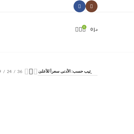
0
د.إ
0
9
24
36