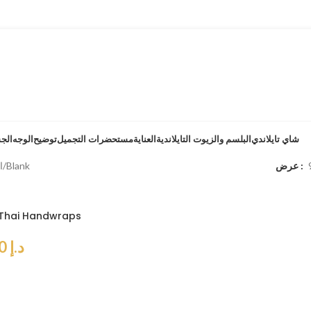
شاي تايلاندي
البلسم والزيوت التايلاندية
العناية
مستحضرات التجميل
توضيح
الوجه
الج
عرض
Blank
ur
 Thai Handwraps
د.إ
60