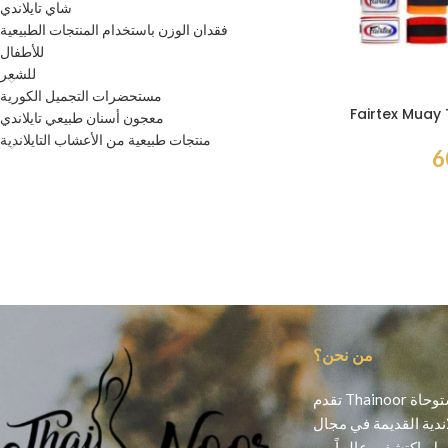
شاي تايلاندي
فقدان الوزن باستخدام المنتجات الطبيعية
للأطفال
للشعر
مستحضرات التجميل الكورية
Fairtex Muay
معجون أسنان طبيعي تايلاندي
منتجات طبيعية من الأعشاب التايلاندية
من نحن؟
تقدم Thainoor منتجات تجميل أصلية مستوحاة
اندية القديمة في مجال
ل. اكتشفي عالماً من