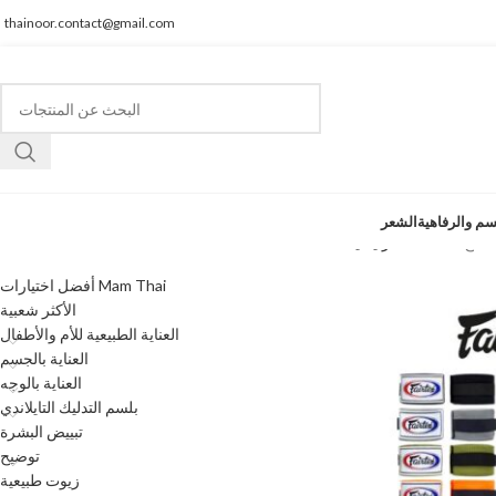
thainoor.contact@gmail.com
سم والرفاهية
الشعر
فئات المنتجات
Coule المنتج
الرئيسية
أفضل اختيارات Mam Thai
الأكثر شعبية
العناية الطبيعية للأم والأطفال
العناية بالجسم
العناية بالوجه
بلسم التدليك التايلاندي
تبييض البشرة
توضيح
زيوت طبيعية