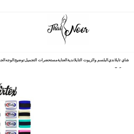
شاي تايلاندي
البلسم والزيوت التايلاندية
العناية
مستحضرات التجميل
توضيح
الوجه
الج
9
عرض
le noir
ur