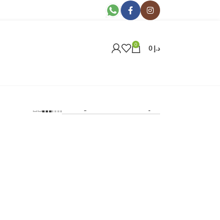
0
د.إ
0
24
36