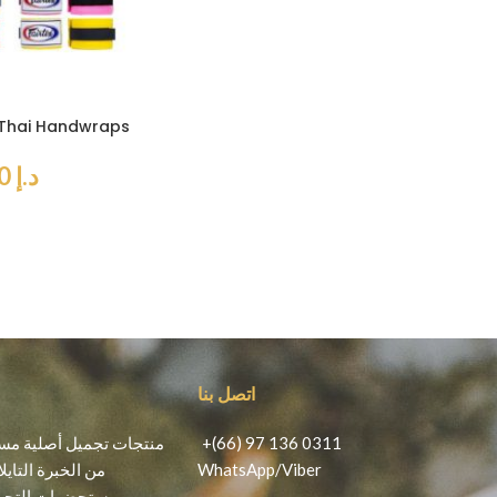
 Thai Handwraps
د.إ
60
اتصل بنا
+(66) 97 136 0311
Viber
/
WhatsApp
من الخبرة التايل
مستحضرات التجمي