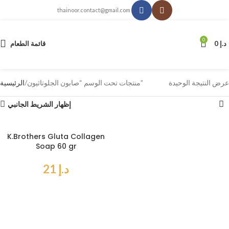
thainoor.contact@gmail.com
0
د.إ
0
قائمة الطعام
عرض النتيجة الوحيدة
منتجات تحت الوسم “صابون الجلوتاثيون”
الرئيسية
إظهار الشريط الجانبي
K.Brothers Gluta Collagen
Soap 60 gr
د.إ
21