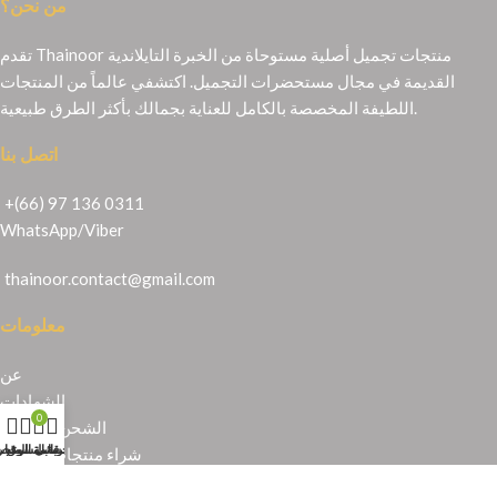
من نحن؟
تقدم Thainoor منتجات تجميل أصلية مستوحاة من الخبرة التايلاندية
القديمة في مجال مستحضرات التجميل. اكتشفي عالماً من المنتجات
اللطيفة المخصصة بالكامل للعناية بجمالك بأكثر الطرق طبيعية.
اتصل بنا
+(66) 97 136 0311
WhatsApp
/
Viber
thainoor.contact@gmail.com
معلومات
عن
الشهادات
0
الشحن والإرجاع
حسابي
عربة التسوق
المتجر
قائمة الرغبا
شراء منتجات تايلندية