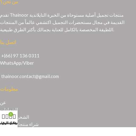
من نحن؟
تقدم Thainoor منتجات تجميل أصلية مستوحاة من الخبرة التايلاندية
القديمة في مجال مستحضرات التجميل. اكتشفي عالماً من المنتجات
اللطيفة المخصصة بالكامل للعناية بجمالك بأكثر الطرق طبيعية.
اتصل بنا
+(66) 97 136 0311
WhatsApp
/
Viber
thainoor.contact@gmail.com
معلومات
عن
الشهادات
0
الشحن والإرجاع
حسابي
عربة التسوق
المتجر
قائمة الرغبا
شراء منتجات تايلندية