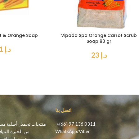
t & Orange Soap
Vipada Spa Orange Carrot Scrub
Soap 90 gr
د.إ
21
د.إ
23
اتصل بنا
+(66) 97 136 0311
Viber
/
WhatsApp
من الخبرة التايل
مستحضرات التجمي