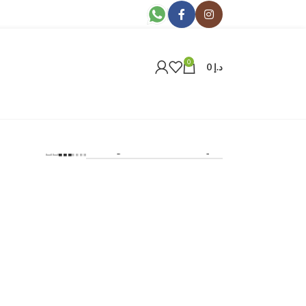
0
د.إ
0
24
36