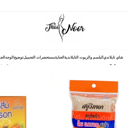
شاي تايلاندي
البلسم والزيوت التايلاندية
العناية
مستحضرات التجميل
توضيح
الوجه
الج
9
عرض
منتجات تحت الوسم “صابون بالجزر”