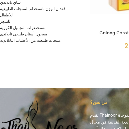
شاي تايلاندي
فقدان الوزن باستخدام المنتجات الطبيعية
للأطفال
للشعر
مستحضرات التجميل الكورية
Galong Carot
معجون أسنان طبيعي تايلاندي
منتجات طبيعية من الأعشاب التايلاندية
من نحن؟
تقدم Thainoor منتجات تجميل أصلية مستوحاة
اندية القديمة في مجال
ل. اكتشفي عالماً من