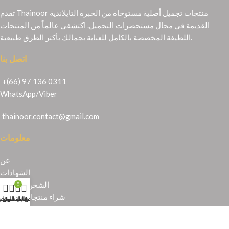
تقدم Thainoor منتجات تجميل أصلية مستوحاة من الخبرة التايلاندية
القديمة في مجال مستحضرات التجميل. اكتشفي عالماً من المنتجات
اللطيفة المخصصة بالكامل للعناية بجمالك بأكثر الطرق طبيعية.
اتصل بنا
+(66) 97 136 0311
WhatsApp
/
Viber
thainoor.contact@gmail.com
معلومات
عن
الشهادات
الشحن والإرجاع
0
شراء منتجات تايلندية
حسابي
عربة التسوق
المتجر
قائمة الرغبا