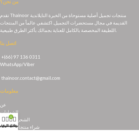
من نحن؟
تقدم Thainoor منتجات تجميل أصلية مستوحاة من الخبرة التايلاندية
القديمة في مجال مستحضرات التجميل. اكتشفي عالماً من المنتجات
اللطيفة المخصصة بالكامل للعناية بجمالك بأكثر الطرق طبيعية.
اتصل بنا
+(66) 97 136 0311
WhatsApp
/
Viber
thainoor.contact@gmail.com
معلومات
عن
الشهادات
0
الشحن والإرجاع
حسابي
عربة التسوق
المتجر
قائمة الرغبا
شراء منتجات تايلندية