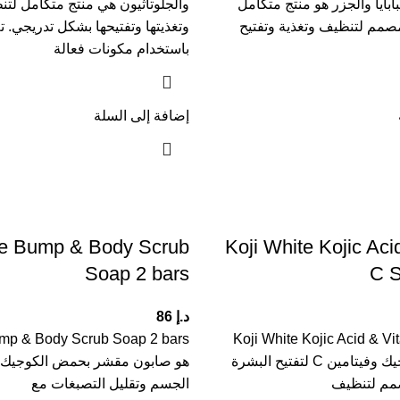
 البابايا والجزر هو منتج متكامل
والجلوتاثيون هي منتج متكامل لت
مصمم لتنظيف وتغذية وتفتيح
وتغذيتها وتفتيحها بشكل تدريجي. ت
باستخدام مكونات فعالة
إضافة إلى السلة
te Bump & Body Scrub
Koji White Kojic Aci
Soap 2 bars
C S
د.إ
86
ump & Body Scrub Soap 2 bars
Koji White Kojic Acid & V
bars صابون كوجيك وفيتامين C لتفتيح البشرة
هو صابون مقشر بحمض الكوجيك
صمم لتنظيف
الجسم وتقليل التصبغات مع