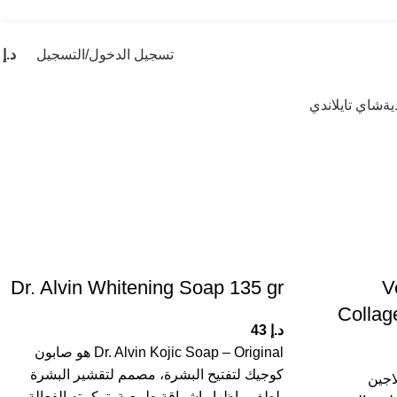
تسجيل الدخول/التسجيل
د.إ
0
ية
شاي تايلاندي
Dr. Alvin Whitening Soap 135 gr
V
Collag
د.إ
43
Dr. Alvin Kojic Soap – Original هو صابون
كوجيك لتفتيح البشرة، مصمم لتقشير البشرة
Venut بالكولاجين
بلطف وإظهار إشراقة طبيعية. تركيبته الفعالة