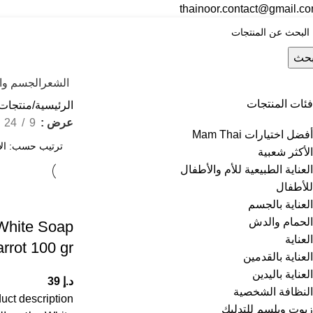
thainoor.contact@gmail.c
حث
الشعر
الجسم وال
فئات المنتجات
الرئيسية
منتجات
عرض
9
24
أفضل اختيارات Mam Thai
الأكثر شعبية
العناية الطبيعية للأم والأطفال
للأطفال
العناية بالجسم
الحمام والدش
 White Soap
العناية
rrot 100 gr
العناية بالقدمين
العناية باليدين
د.إ
39
النظافة الشخصية
زيوت وبلسم للتدليك