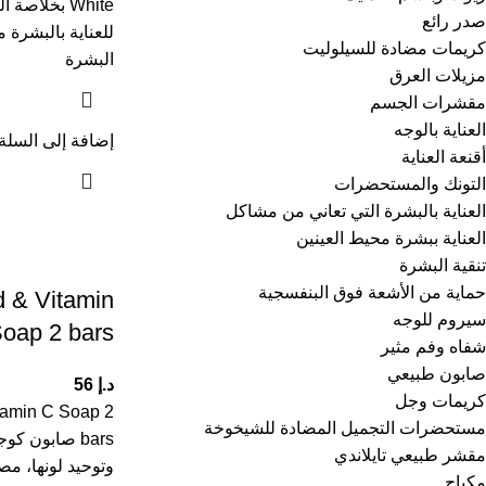
White بخلاصة
صدر رائع
للعناية بالبشرة 
كريمات مضادة للسيلوليت
البشرة
مزيلات العرق
مقشرات الجسم
العناية بالوجه
إضافة إلى السلة
أقنعة العناية
التونك والمستحضرات
العناية بالبشرة التي تعاني من مشاكل
العناية ببشرة محيط العينين
تنقية البشرة
حماية من الأشعة فوق البنفسجية
d & Vitamin
سيروم للوجه
oap 2 bars
شفاه وفم مثير
صابون طبيعي
د.إ
56
كريمات وجل
itamin C Soap 2
مستحضرات التجميل المضادة للشيخوخة
مقشر طبيعي تايلاندي
وتوحيد لونها، م
مكياج