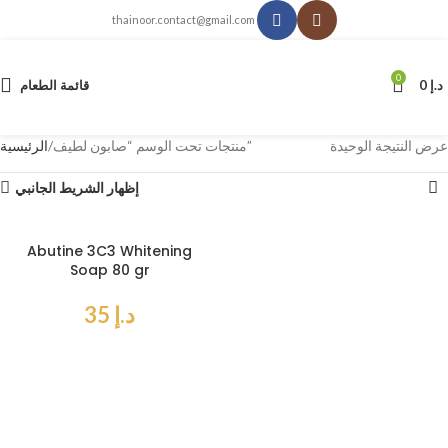
thainoor.contact@gmail.com
0
د.إ
0
قائمة الطعام
عرض النتيجة الوحيدة
منتجات تحت الوسم “صابون لطيف”
الرئيسية
إظهار الشريط الجانبي
Abutine 3C3 Whitening
Soap 80 gr
د.إ
35