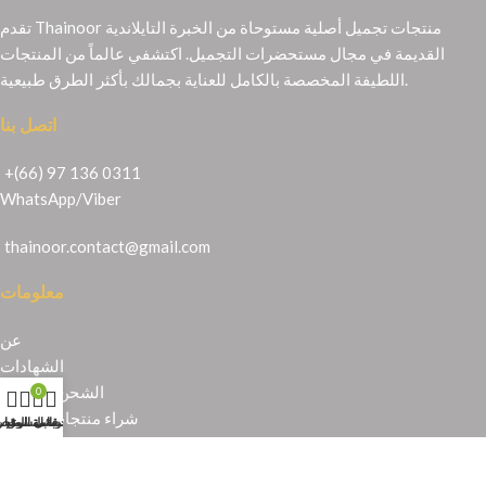
تقدم Thainoor منتجات تجميل أصلية مستوحاة من الخبرة التايلاندية
القديمة في مجال مستحضرات التجميل. اكتشفي عالماً من المنتجات
اللطيفة المخصصة بالكامل للعناية بجمالك بأكثر الطرق طبيعية.
اتصل بنا
+(66) 97 136 0311
WhatsApp
/
Viber
thainoor.contact@gmail.com
معلومات
عن
الشهادات
الشحن والإرجاع
0
شراء منتجات تايلندية
حسابي
عربة التسوق
المتجر
قائمة الرغبا