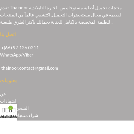
تقدم Thainoor منتجات تجميل أصلية مستوحاة من الخبرة التايلاندية
القديمة في مجال مستحضرات التجميل. اكتشفي عالماً من المنتجات
اللطيفة المخصصة بالكامل للعناية بجمالك بأكثر الطرق طبيعية.
اتصل بنا
+(66) 97 136 0311
WhatsApp
/
Viber
thainoor.contact@gmail.com
معلومات
عن
الشهادات
الشحن والإرجاع
0
شراء منتجات تايلندية
حسابي
عربة التسوق
المتجر
قائمة الرغبا