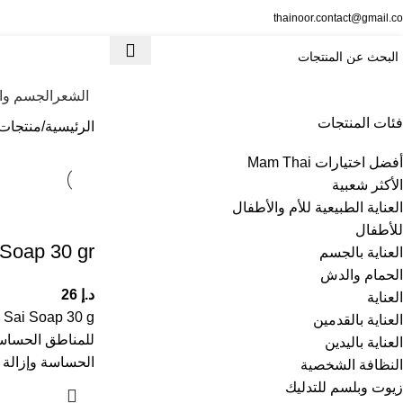
thainoor.contact@gmail.c
الشعر
الجسم وال
فئات المنتجات
الرئيسية
منتجات
أفضل اختيارات Mam Thai
الأكثر شعبية
العناية الطبيعية للأم والأطفال
للأطفال
Soap 30 gr
العناية بالجسم
الحمام والدش
د.إ
26
العناية
العناية بالقدمين
للمناطق الحساس
العناية باليدين
الحساسة وإزالة ا
النظافة الشخصية
زيوت وبلسم للتدليك