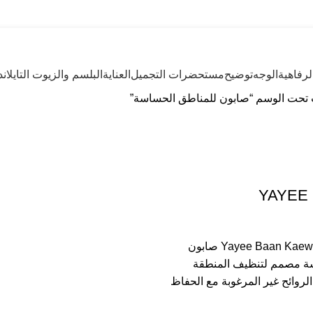
رفاهية
الوجه
توضيح
مستحضرات التجميل
العناية
البلسم والزيوت التايلاند
 تحت الوسم “صابون للمناطق الحساسة”
YAYEE 
Yayee Baan Kaew Sai Soap 30 g صابون
ة مصمم لتنظيف المنطقة
لروائح غير المرغوبة مع الحفاظ