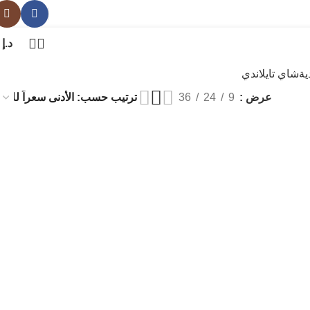
د.إ
0
ية
شاي تايلاندي
عرض
9
24
36