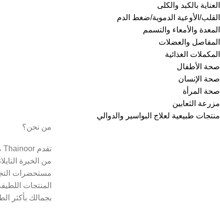
العناية بالكبد والكلى
القلب/الأوعية الدموية/ضغط الدم
المعدة والأمعاء والتسمم
المفاصل والعضلات
المكملات الغذائية
صحة الأطفال
صحة الإنسان
صحة المرأة
مزرعة الثعابين
منتجات طبيعية لعلاج البواسير والدوالي
من نحن؟
تق
من الخبرة التايل
مستحضرات التجم
المنتجات اللطيفة
بجمالك بأكثر الط