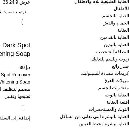
العناية الطبيعية للأم والأطفال
عرض
9
24
36
للأطفال
العناية بالجسم
الحمام والدش
العناية
العناية بالقدمين
 Dark Spot
العناية باليدين
النظافة الشخصية
ening Soap
زيوت وبلسم للتدليك
صدر رائع
د.إ
30
كريمات مضادة للسيلوليت
k Spot Remover
مزيلات العرق
مقشرات الجسم
مصمم لتنظيف ال
العناية بالوجه
تفتيحها وتقليل
أقنعة العناية
التونك والمستحضرات
العناية بالبشرة التي تعاني من مشاكل
إضافة إلى السلة
العناية ببشرة محيط العينين