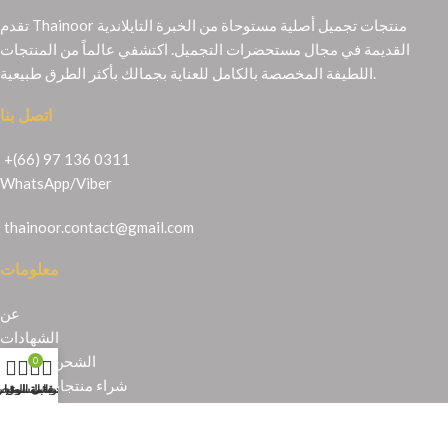
تقدم Thainoor منتجات تجميل أصلية مستوحاة من الخبرة التايلاندية
القديمة في مجال مستحضرات التجميل. اكتشفي عالماً من المنتجات
اللطيفة المخصصة بالكامل للعناية بجمالك بأكثر الطرق طبيعية.
اتصل بنا
+(66) 97 136 0311
WhatsApp
/
Viber
thainoor.contact@gmail.com
معلومات
عن
الشهادات
الشحن والإرجاع
0
شراء منتجات تايلندية
حسابي
عربة التسوق
المتجر
قائمة الرغبا