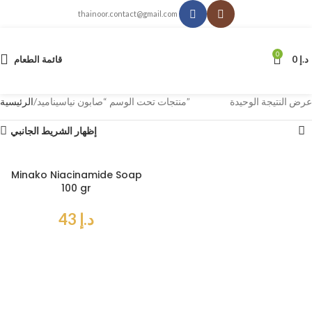
thainoor.contact@gmail.com
0
د.إ
0
قائمة الطعام
عرض النتيجة الوحيدة
منتجات تحت الوسم “صابون نياسيناميد”
الرئيسية
إظهار الشريط الجانبي
Minako Niacinamide Soap
100 gr
د.إ
43