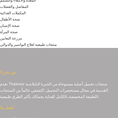
المعدة والأمعاء والتسمم
المفاصل والعضلات
المكملات الغذائية
صحة الأطفال
صحة الإنسان
صحة المرأة
مزرعة الثعابين
منتجات طبيعية لعلاج البواسير والدوالي
من نحن؟
تقدم Thainoor منتجات تجميل أصلية مستوحاة من الخبرة التايلاندية
القديمة في مجال مستحضرات التجميل. اكتشفي عالماً من المنتجات
اللطيفة المخصصة بالكامل للعناية بجمالك بأكثر الطرق طبيعية.
اتصل بنا