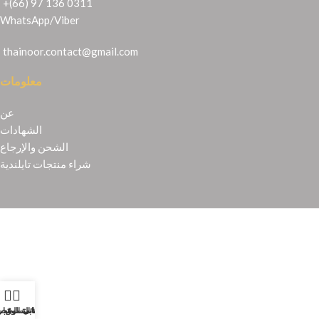
+(66) 97 136 0311
WhatsApp
/
Viber
thainoor.contact@gmail.com
معلومات
عن
الشهادات
الشحن والإرجاع
شراء منتجات تايلندية
Copyright © 2021
Thainoor
حسابي
عربة التسوق
المتجر
قائمة الرغبا