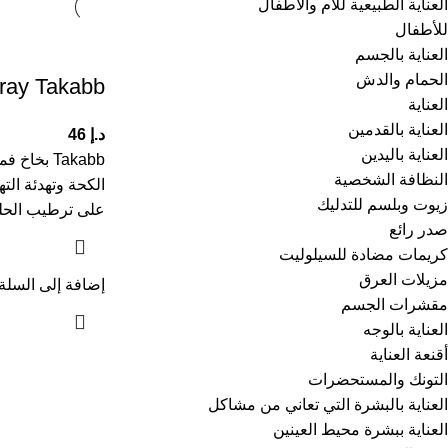
العناية الطبيعية للأم والأطفال
للأطفال
العناية بالجسم
الحمام والدش
ray Takabb
العناية
العناية بالقدمين
د.إ
46
العناية باليدين
Takabb ب
النظافة الشخصية
الكحة وتهدئة الت
زيوت وبلسم للتدليك
على ترطيب الحلق
صدر رائع
كريمات مضادة للسيلوليت
مزيلات العرق
إضافة إلى السلة
مقشرات الجسم
العناية بالوجه
أقنعة العناية
التونك والمستحضرات
العناية بالبشرة التي تعاني من مشاكل
العناية ببشرة محيط العينين