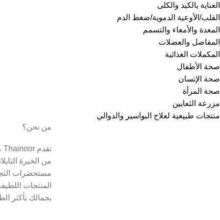
العناية بالكبد والكلى
القلب/الأوعية الدموية/ضغط الدم
المعدة والأمعاء والتسمم
المفاصل والعضلات
المكملات الغذائية
صحة الأطفال
صحة الإنسان
صحة المرأة
مزرعة الثعابين
منتجات طبيعية لعلاج البواسير والدوالي
من نحن؟
تق
من الخبرة التايل
مستحضرات التجم
المنتجات اللطيفة
بجمالك بأكثر الط