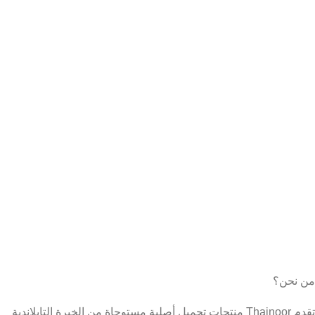
من نحن؟
تقدم Thainoor منتجات تجميل أصلية مستوحاة من الخبرة التايلاندية