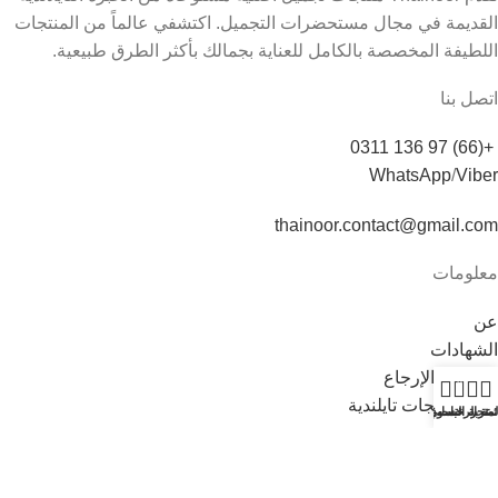
القديمة في مجال مستحضرات التجميل. اكتشفي عالماً من المنتجات
اللطيفة المخصصة بالكامل للعناية بجمالك بأكثر الطرق طبيعية.
اتصل بنا
+(66) 97 136 0311
WhatsApp
/
Viber
thainoor.contact@gmail.com
معلومات
عن
الشهادات
الشحن والإرجاع
0
شراء منتجات تايلندية
لمتجر
ئمة الرغبات
حسابي
عربة التسوق