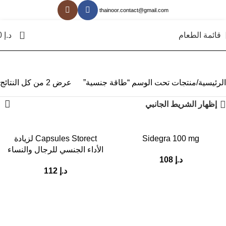
thainoor.contact@gmail.com
0
قائمة الطعام
د.إ
0
الرئيسية
منتجات تحت الوسم “طاقة جنسية”
عرض ⁦2⁩ من كل النتائج
إظهار الشريط الجانبي
Sidegra 100 mg
Capsules Storect لزيادة
الأداء الجنسي للرجال والنساء
د.إ
108
د.إ
112