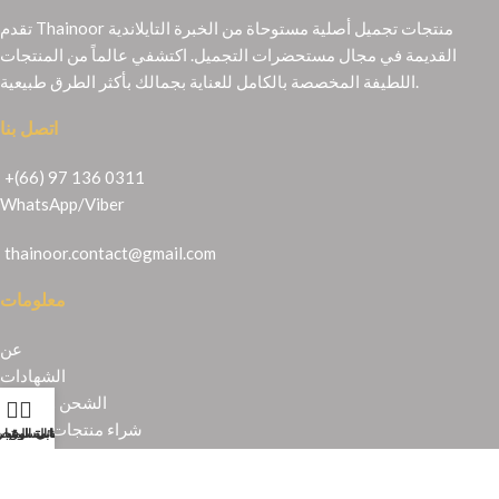
تقدم Thainoor منتجات تجميل أصلية مستوحاة من الخبرة التايلاندية
القديمة في مجال مستحضرات التجميل. اكتشفي عالماً من المنتجات
اللطيفة المخصصة بالكامل للعناية بجمالك بأكثر الطرق طبيعية.
اتصل بنا
+(66) 97 136 0311
WhatsApp
/
Viber
thainoor.contact@gmail.com
معلومات
عن
الشهادات
الشحن والإرجاع
شراء منتجات تايلندية
حسابي
عربة التسوق
المتجر
قائمة الرغبا