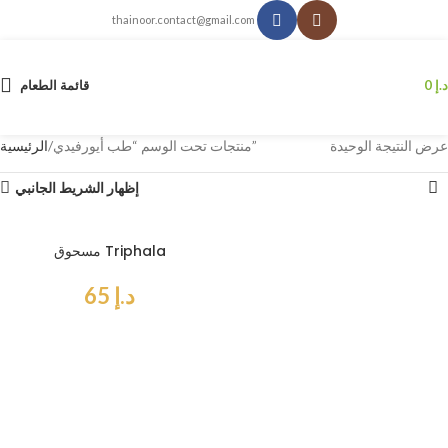
thainoor.contact@gmail.com
د.إ
0
قائمة الطعام
عرض النتيجة الوحيدة
منتجات تحت الوسم “طب أيورفيدي”
الرئيسية
إظهار الشريط الجانبي
مسحوق Triphala
د.إ
65