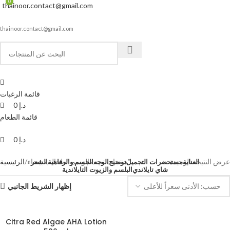
0
0
thainoor.contact@gmail.com
thainoor.contact@gmail.com
قائمة الرغبات
د.إ
0
قائمة الطعام
د.إ
0
عرض النتيجة الوحيدة
منتجات تحت الوسم “طحالب بيضاء”
الرئيسية
العناية
مستحضرات التجميل
توضيح
الوجه
الجسم والرفاهية
الشعر
شاي تايلاندي
البلسم والزيوت التايلاندية
إظهار الشريط الجانبي
Citra Red Algae AHA Lotion