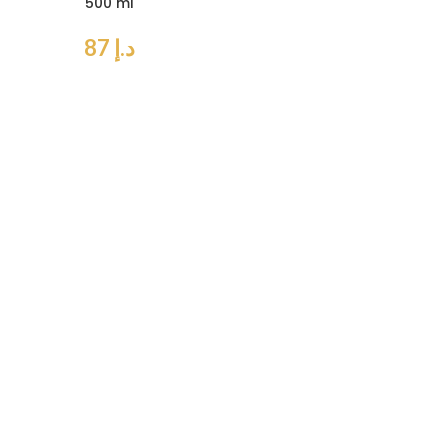
500 ml
د.إ
87