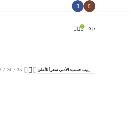
0
د.إ
0
9
24
36