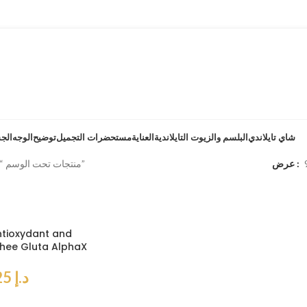
شاي تايلاندي
البلسم والزيوت التايلاندية
العناية
مستحضرات التجميل
توضيح
الوجه
الج
عرض
منتجات تحت الوسم “طحالب حمراء”
tioxydant and
nhee Gluta AlphaX
د.إ
125