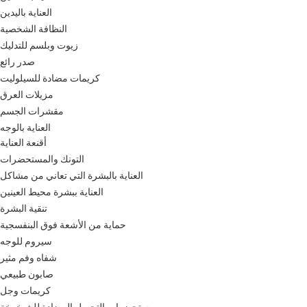
العناية باليدين
النظافة الشخصية
زيوت وبلسم للتدليك
صدر رائع
كريمات مضادة للسيلوليت
مزيلات العرق
مقشرات الجسم
العناية بالوجه
أقنعة العناية
التونك والمستحضرات
العناية بالبشرة التي تعاني من مشاكل
العناية ببشرة محيط العينين
تنقية البشرة
حماية من الأشعة فوق البنفسجية
سيروم للوجه
شفاه وفم مثير
صابون طبيعي
كريمات وجل
مستحضرات التجميل المضادة للشيخوخة