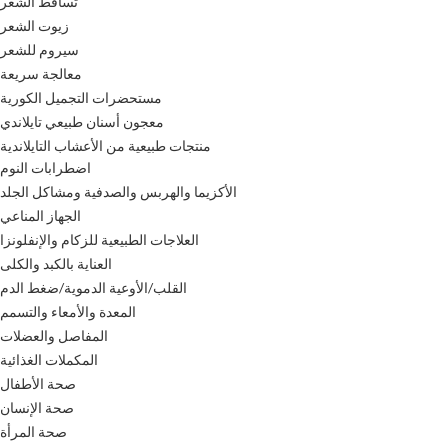
تساقط الشعر
زيوت الشعر
سيروم للشعر
معالجة سريعة
مستحضرات التجميل الكورية
معجون أسنان طبيعي تايلاندي
منتجات طبيعية من الأعشاب التايلاندية
اضطرابات النوم
الأكزيما والهربس والصدفية ومشاكل الجلد
الجهاز المناعي
العلاجات الطبيعية للزكام والإنفلونزا
العناية بالكبد والكلى
القلب/الأوعية الدموية/ضغط الدم
المعدة والأمعاء والتسمم
المفاصل والعضلات
المكملات الغذائية
صحة الأطفال
صحة الإنسان
صحة المرأة