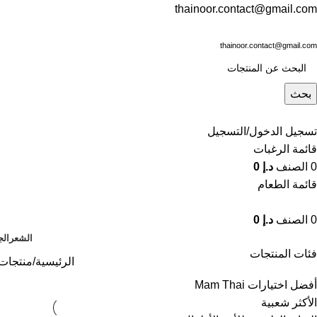
thainoor.contact@gmail.com
thainoor.contact@gmail.com
بحث
تسجيل الدخول/التسجيل
قائمة الرغبات
0
الصنف
د.إ
0
قائمة الطعام
0
الصنف
د.إ
0
الشعر
الج
فئات المنتجات
الرئيسية
منتجات 
أفضل اختيارات Mam Thai
الأكثر شعبية