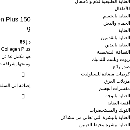
العناية الطبيعية للأم والأطفال
للأطفال
العناية بالجسم
en Plus 150
الحمام والدش
g
العناية
العناية بالقدمين
د.إ
65
العناية باليدين
النظافة الشخصية
هو مكمل غذائي 
زيوت وبلسم للتدليك
ومنحها إشراقة ط
صدر رائع
كريمات مضادة للسيلوليت
مزيلات العرق
إضافة إلى السلة
مقشرات الجسم
العناية بالوجه
أقنعة العناية
التونك والمستحضرات
العناية بالبشرة التي تعاني من مشاكل
العناية ببشرة محيط العينين