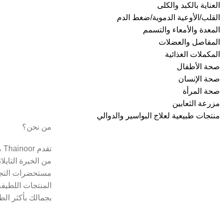
العناية بالكبد والكلى
القلب/الأوعية الدموية/ضغط الدم
المعدة والأمعاء والتسمم
المفاصل والعضلات
المكملات الغذائية
صحة الأطفال
صحة الإنسان
صحة المرأة
مزرعة الثعابين
منتجات طبيعية لعلاج البواسير والدوالي
من نحن؟
تق
من الخبرة التايل
مستحضرات التجم
المنتجات اللطيفة
بجمالك بأكثر الط