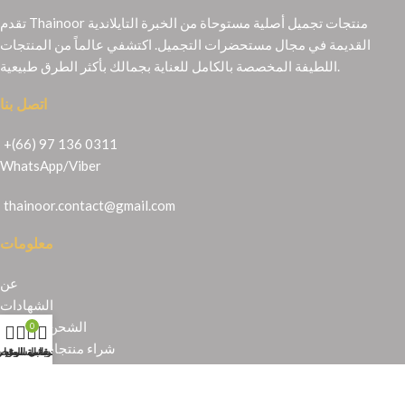
تقدم Thainoor منتجات تجميل أصلية مستوحاة من الخبرة التايلاندية
القديمة في مجال مستحضرات التجميل. اكتشفي عالماً من المنتجات
اللطيفة المخصصة بالكامل للعناية بجمالك بأكثر الطرق طبيعية.
اتصل بنا
+(66) 97 136 0311
WhatsApp
/
Viber
thainoor.contact@gmail.com
معلومات
عن
الشهادات
الشحن والإرجاع
0
شراء منتجات تايلندية
حسابي
عربة التسوق
المتجر
قائمة الرغبا