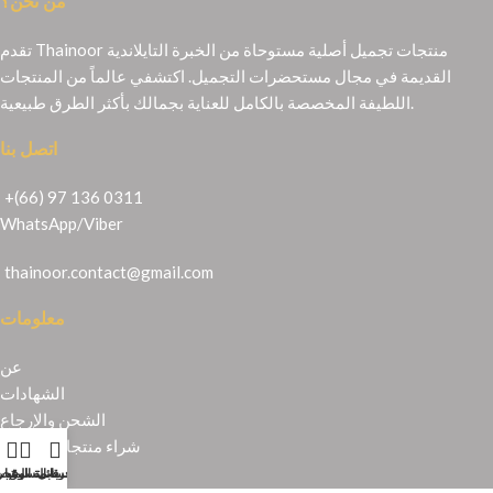
من نحن؟
تقدم Thainoor منتجات تجميل أصلية مستوحاة من الخبرة التايلاندية
القديمة في مجال مستحضرات التجميل. اكتشفي عالماً من المنتجات
اللطيفة المخصصة بالكامل للعناية بجمالك بأكثر الطرق طبيعية.
اتصل بنا
+(66) 97 136 0311
WhatsApp
/
Viber
thainoor.contact@gmail.com
معلومات
عن
الشهادات
الشحن والإرجاع
شراء منتجات تايلندية
حسابي
عربة التسوق
المتجر
قائمة الرغبا