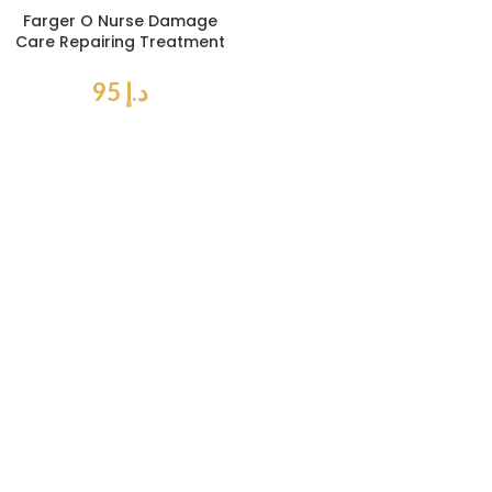
Farger O Nurse Damage
Care Repairing Treatment
500 ml
د.إ
95