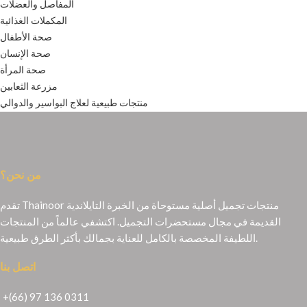
المفاصل والعضلات
المكملات الغذائية
صحة الأطفال
صحة الإنسان
صحة المرأة
مزرعة الثعابين
منتجات طبيعية لعلاج البواسير والدوالي
من نحن؟
تقدم Thainoor منتجات تجميل أصلية مستوحاة من الخبرة التايلاندية
القديمة في مجال مستحضرات التجميل. اكتشفي عالماً من المنتجات
اللطيفة المخصصة بالكامل للعناية بجمالك بأكثر الطرق طبيعية.
اتصل بنا
+(66) 97 136 0311