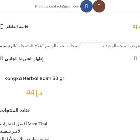
thainoor.contact@gmail.com
د.إ
0
قائمة الطعام
عرض النتيجة الوحيدة
منتجات تحت الوسم “علاج التشنجات”
الرئيسية
إظهار الشريط الجانبي
Kongka Herbal Balm 50 gr
د.إ
44
فئات المنتجات
أفضل اختيارات Mam Thai
الأكثر شعبية
العناية الطبيعية للأم والأطفال