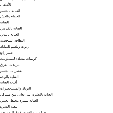
للأطفال
العناية بالجسم
الحمام والدش
العناية
العناية بالقدمين
العناية باليدين
النظافة الشخصية
زيوت وبلسم للتدليك
صدر رائع
كريمات مضادة للسيلوليت
مزيلات العرق
مقشرات الجسم
العناية بالوجه
أقنعة العناية
التونك والمستحضرات
العناية بالبشرة التي تعاني من مشاكل
العناية ببشرة محيط العينين
تنقية البشرة
حماية من الأشعة فوق البنفسجية