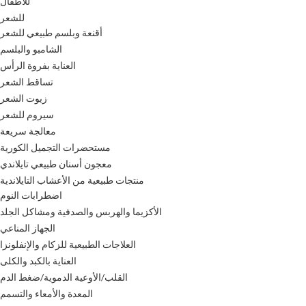
للأطفال
للشعر
أقنعة وبلسم طبيعي للشعر
الشامبو والبلسم
العناية بفروة الرأس
تساقط الشعر
زيوت الشعر
سيروم للشعر
معالجة سريعة
مستحضرات التجميل الكورية
معجون أسنان طبيعي تايلاندي
منتجات طبيعية من الأعشاب التايلاندية
اضطرابات النوم
الأكزيما والهربس والصدفية ومشاكل الجلد
الجهاز المناعي
العلاجات الطبيعية للزكام والإنفلونزا
العناية بالكبد والكلى
القلب/الأوعية الدموية/ضغط الدم
المعدة والأمعاء والتسمم