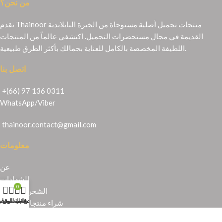
من نحن؟
تقدم Thainoor منتجات تجميل أصلية مستوحاة من الخبرة التايلاندية
القديمة في مجال مستحضرات التجميل. اكتشفي عالماً من المنتجات
اللطيفة المخصصة بالكامل للعناية بجمالك بأكثر الطرق طبيعية.
اتصل بنا
+(66) 97 136 0311
WhatsApp
/
Viber
thainoor.contact@gmail.com
معلومات
عن
الشهادات
0
الشحن والإرجاع
حسابي
عربة التسوق
المتجر
قائمة الرغبا
شراء منتجات تايلندية