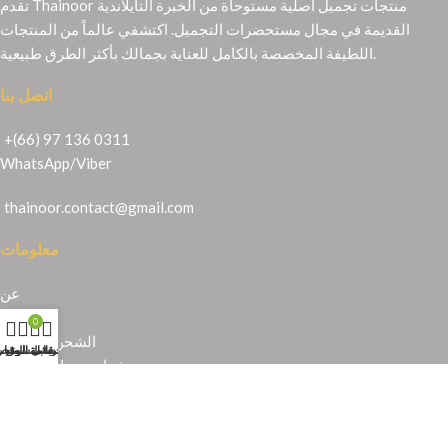
تقدم Thainoor منتجات تجميل أصلية مستوحاة من الخبرة التايلاندية
القديمة في مجال مستحضرات التجميل. اكتشفي عالماً من المنتجات
اللطيفة المخصصة بالكامل للعناية بجمالك بأكثر الطرق طبيعية.
اتصل بنا
+(66) 97 136 0311
WhatsApp
/
Viber
thainoor.contact@gmail.com
معلومات
عن
الشهادات
0
الشحن والإرجاع
حسابي
عربة التسوق
المتجر
قائمة الرغبا
شراء منتجات تايلندية