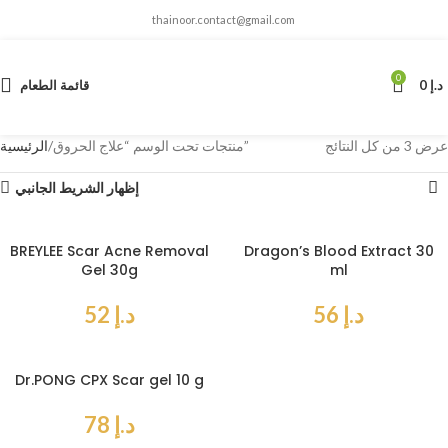
thainoor.contact@gmail.com
0
د.إ
0
قائمة الطعام
عرض ⁦3⁩ من كل النتائج
منتجات تحت الوسم “علاج الحروق”
الرئيسية
إظهار الشريط الجانبي
BREYLEE Scar Acne Removal
Dragon’s Blood Extract 30
Gel 30g
ml
د.إ
56
د.إ
52
Dr.PONG CPX Scar gel 10 g
د.إ
78