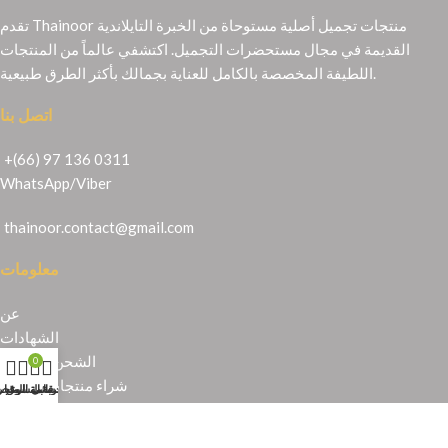
تقدم Thainoor منتجات تجميل أصلية مستوحاة من الخبرة التايلاندية
القديمة في مجال مستحضرات التجميل. اكتشفي عالماً من المنتجات
اللطيفة المخصصة بالكامل للعناية بجمالك بأكثر الطرق طبيعية.
اتصل بنا
+(66) 97 136 0311
WhatsApp
/
Viber
thainoor.contact@gmail.com
معلومات
عن
الشهادات
الشحن والإرجاع
0
شراء منتجات تايلندية
حسابي
عربة التسوق
المتجر
قائمة الرغبا