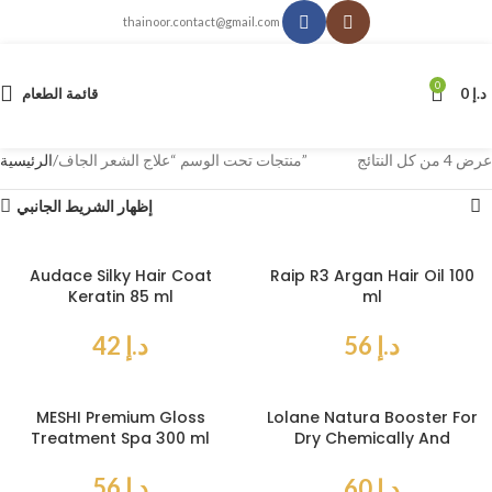
thainoor.contact@gmail.com
0
د.إ
0
قائمة الطعام
عرض ⁦4⁩ من كل النتائج
منتجات تحت الوسم “علاج الشعر الجاف”
الرئيسية
إظهار الشريط الجانبي
Audace Silky Hair Coat
Raip R3 Argan Hair Oil 100
Keratin 85 ml
ml
د.إ
56
د.إ
42
MESHI Premium Gloss
Lolane Natura Booster For
Treatment Spa 300 ml
Dry Chemically And
Damaged 250 gr
د.إ
56
د.إ
60