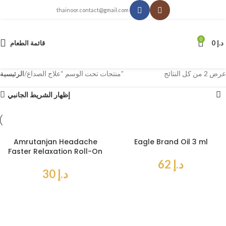
thainoor.contact@gmail.com
0
د.إ
0
قائمة الطعام
عرض ⁦2⁩ من كل النتائج
منتجات تحت الوسم “علاج الصداع”
الرئيسية
إظهار الشريط الجانبي
Amrutanjan Headache
Eagle Brand Oil 3 ml
Faster Relaxation Roll-On
د.إ
62
د.إ
30