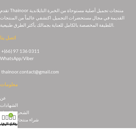
تقدم Thainoor منتجات تجميل أصلية مستوحاة من الخبرة التايلاندية
القديمة في مجال مستحضرات التجميل. اكتشفي عالماً من المنتجات
اللطيفة المخصصة بالكامل للعناية بجمالك بأكثر الطرق طبيعية.
اتصل بنا
+(66) 97 136 0311
WhatsApp
/
Viber
thainoor.contact@gmail.com
معلومات
عن
الشهادات
الشحن والإرجاع
0
شراء منتجات تايلندية
حسابي
عربة التسوق
المتجر
قائمة الرغبا