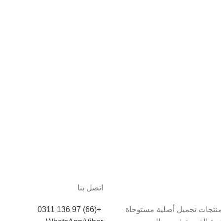
اتصل بنا
دم Thainoor منتجات تجميل أصلية مستوحاة
+(66) 97 136 0311