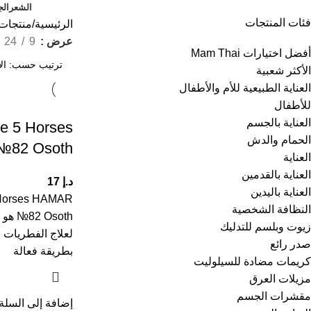
الشعر
الج
فئات المنتجات
الرئيسية
منتجات 
عرض
9
24
أفضل اختيارات Mam Thai
الأكثر شعبية
العناية الطبيعية للأم والأطفال
للأطفال
العناية بالجسم
e 5 Horses
الحمام والدش
82 Osoth
العناية
العناية بالقدمين
د.إ
17
العناية باليدين
 Horses HAMAR
النظافة الشخصية
№82 h
زيوت وبلسم للتدليك
لعلاج الفطريات 
صدر رائع
بطريقة فعالة
كريمات مضادة للسيلوليت
مزيلات العرق
مقشرات الجسم
إضافة إلى السلة