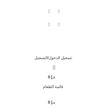
تسجيل الدخول/التسجيل
د.إ
0
قائمة الطعام
د.إ
0