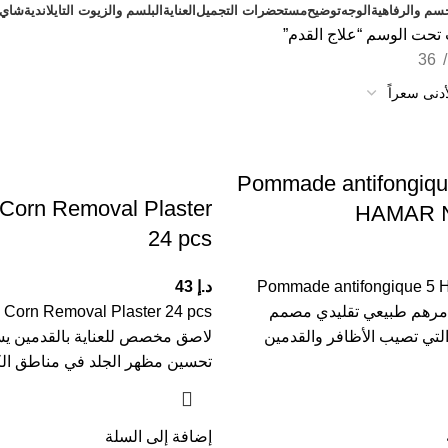
سم والرفاهية
الوجه
توضيح
مستحضرات التجميل
العناية
البلسم والزيوت التايلاندية
شاي ت
تحت الوسم “علاج القدم”
36
Pommade antifongiqu
Corn Removal Plaster
HAMAR №
24 pcs
Pommade antifongique 5
د.إ
43
Osot هو مرهم طبيعي تقليدي مصمم
التي تصيب الأظافر والقدمين
لاصق مخصص للعناية بالقدمين ي
تحسين مظهر الجلد في مناطق الكا
إضافة إلى السلة