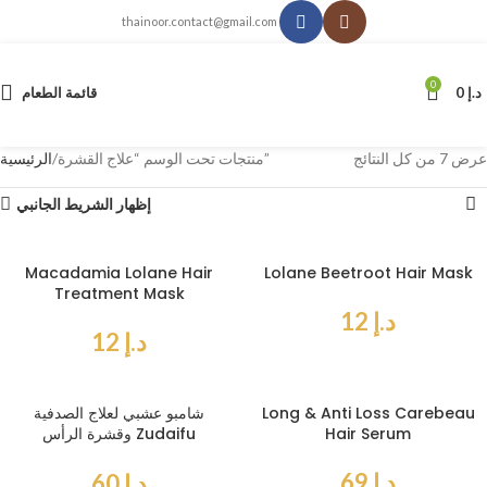
thainoor.contact@gmail.com
0
د.إ
0
قائمة الطعام
عرض ⁦7⁩ من كل النتائج
منتجات تحت الوسم “علاج القشرة”
الرئيسية
إظهار الشريط الجانبي
Macadamia Lolane Hair
Lolane Beetroot Hair Mask
Treatment Mask
د.إ
12
د.إ
12
Long & Anti Loss Carebeau
شامبو عشبي لعلاج الصدفية
Hair Serum
وقشرة الرأس Zudaifu
Shampoo 120 ml
د.إ
69
د.إ
60