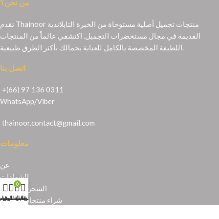
من نحن؟
تقدم Thainoor منتجات تجميل أصلية مستوحاة من الخبرة التايلاندية
القديمة في مجال مستحضرات التجميل. اكتشفي عالماً من المنتجات
اللطيفة المخصصة بالكامل للعناية بجمالك بأكثر الطرق طبيعية.
اتصل بنا
+(66) 97 136 0311
WhatsApp
/
Viber
thainoor.contact@gmail.com
معلومات
عن
الشهادات
0
الشحن والإرجاع
حسابي
عربة التسوق
المتجر
قائمة الرغبا
شراء منتجات تايلندية