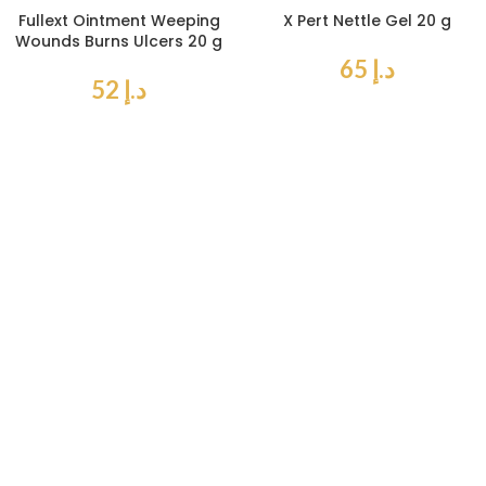
Fullext Ointment Weeping
X Pert Nettle Gel 20 g
Wounds Burns Ulcers 20 g
د.إ
65
د.إ
52