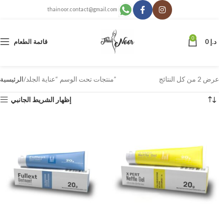
thainoor.contact@gmail.com
0
د.إ
0
قائمة الطعام
عرض ⁦2⁩ من كل النتائج
منتجات تحت الوسم “عناية الجلد”
الرئيسية
إظهار الشريط الجانبي