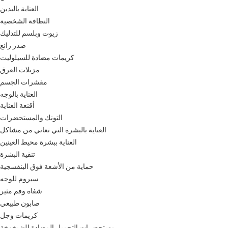
العناية باليدين
النظافة الشخصية
زيوت وبلسم للتدليك
صدر رائع
كريمات مضادة للسيلوليت
مزيلات العرق
مقشرات الجسم
العناية بالوجه
أقنعة العناية
التونك والمستحضرات
العناية بالبشرة التي تعاني من مشاكل
العناية ببشرة محيط العينين
تنقية البشرة
حماية من الأشعة فوق البنفسجية
سيروم للوجه
شفاه وفم مثير
صابون طبيعي
كريمات وجل
مستحضرات التجميل المضادة للشيخوخة