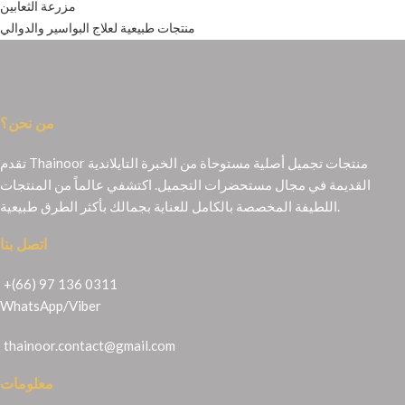
مزرعة الثعابين
منتجات طبيعية لعلاج البواسير والدوالي
من نحن؟
تقدم Thainoor منتجات تجميل أصلية مستوحاة من الخبرة التايلاندية
القديمة في مجال مستحضرات التجميل. اكتشفي عالماً من المنتجات
اللطيفة المخصصة بالكامل للعناية بجمالك بأكثر الطرق طبيعية.
اتصل بنا
+(66) 97 136 0311
WhatsApp
/
Viber
thainoor.contact@gmail.com
معلومات