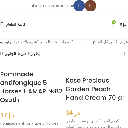
thainoor.contact@gmail.com
0
د.إ
0
قائمة الطعام
عرض ⁦2⁩ من كل النتائج
منتجات تحت الوسم “عناية بالأظافر”
الرئيسية
إظهار الشريط الجانبي
Pommade
Kose Precious
antifongique 5
Garden Peach
Horses HAMAR №82
Hand Cream 70 gr
Osoth
د.إ
34
د.إ
17
كريم اليدين كوزي بريشس جاردن
Pommade antifongique 5 Horses
بخلاصة الخوخ مصمم خصيصاً للعناية