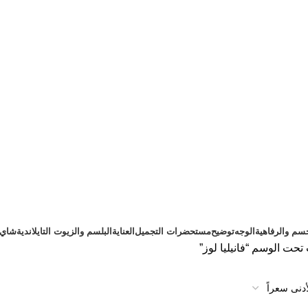
سم والرفاهية
الوجه
توضيح
مستحضرات التجميل
العناية
البلسم والزيوت التايلاندية
شاي ت
تحت الوسم “فانيليا لوز”