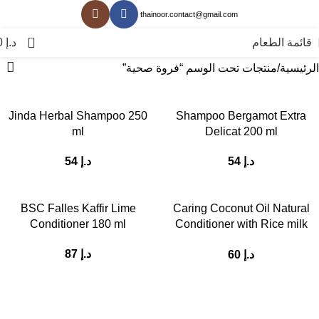
thainoor.contact@gmail.com
0
قائمة الطعام
د.إ
0
الرئيسية
منتجات تحت الوسم “فروة صحية”
Jinda Herbal Shampoo 250
Shampoo Bergamot Extra
ml
Delicat 200 ml
د.إ
54
د.إ
54
BSC Falles Kaffir Lime
Caring Coconut Oil Natural
Conditioner 180 ml
Conditioner with Rice milk
Extract 200 ml
د.إ
87
د.إ
60