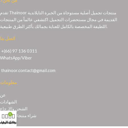
من نحن؟
تقدم Thainoor منتجات تجميل أصلية مستوحاة من الخبرة التايلاندية
القديمة في مجال مستحضرات التجميل. اكتشفي عالماً من المنتجات
اللطيفة المخصصة بالكامل للعناية بجمالك بأكثر الطرق طبيعية.
اتصل بنا
+(66) 97 136 0311
WhatsApp
/
Viber
thainoor.contact@gmail.com
معلومات
عن
الشهادات
الشحن والإرجاع
0
شراء منتجات تايلندية
حسابي
عربة التسوق
المتجر
قائمة الرغبا