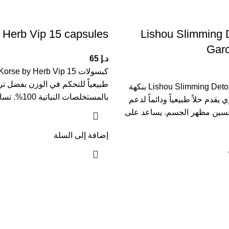
 Herb Vip 15 capsules
Lishou Slimming 
Garc
د.إ
65
طبيعياً للتحكم في الوزن بفضل تركي
مسحوق Lishou Slimming Detox Fiber بنكهة
بالمستخلصات النباتية 100%. تساعد هذه
 يقدم حلاً طبيعياً ودائماً لدعم
حسين مظهر الجسم. يساعد على
إضافة إلى السلة