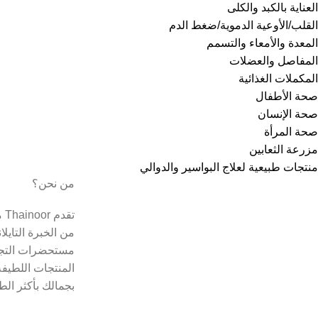
العناية بالكبد والكلى
القلب/الأوعية الدموية/ضغط الدم
المعدة والأمعاء والتسمم
المفاصل والعضلات
المكملات الغذائية
صحة الأطفال
صحة الإنسان
صحة المرأة
مزرعة الثعابين
منتجات طبيعية لعلاج البواسير والدوالي
من نحن؟
تق
من الخبرة التايل
مستحضرات التجم
المنتجات اللطيفة
بجمالك بأكثر الط