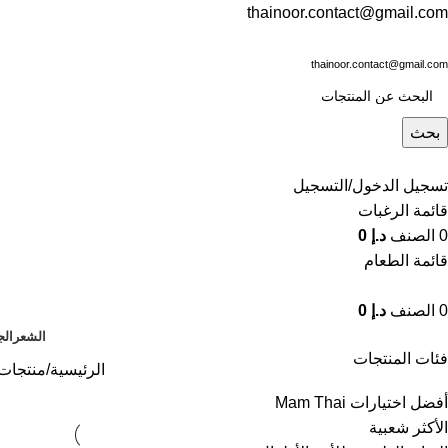
thainoor.contact@gmail.com
thainoor.contact@gmail.com
بحث
تسجيل الدخول/التسجيل
قائمة الرغبات
0
الصنف
د.إ
0
قائمة الطعام
0
الصنف
د.إ
0
الشعر
الج
فئات المنتجات
الرئيسية
منتجات 
أفضل اختيارات Mam Thai
الأكثر شعبية