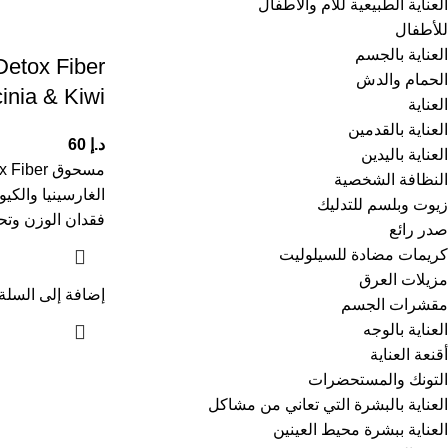
العناية الطبيعية للأم والأطفال
للأطفال
العناية بالجسم
Detox Fiber
الحمام والدش
inia & Kiwi
العناية
العناية بالقدمين
د.إ
60
العناية باليدين
النظافة الشخصية
الغارسينيا والكيوي
زيوت وبلسم للتدليك
فقدان الوزن وت
صدر رائع
كريمات مضادة للسيلوليت
مزيلات العرق
إضافة إلى السلة
مقشرات الجسم
العناية بالوجه
أقنعة العناية
التونك والمستحضرات
العناية بالبشرة التي تعاني من مشاكل
العناية ببشرة محيط العينين