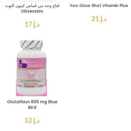
Yoo Glow Shot Vitamin Plus
قناع وجه من قماش كيتون التوت
Obsession
د.إ
21
د.إ
17
Glutathion 600 mg Blue
Bird
د.إ
52