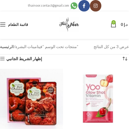
thainoor.contact@gmail.com
0
د.إ
0
قائمة الطعام
عرض ⁦3⁩ من كل النتائج
منتجات تحت الوسم “فيتامينات البشرة”
الرئيسية
إظهار الشريط الجانبي