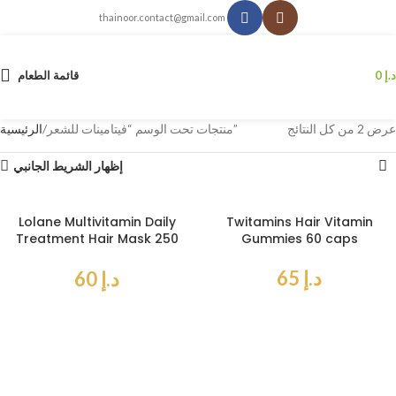
thainoor.contact@gmail.com
د.إ
0
قائمة الطعام
عرض ⁦2⁩ من كل النتائج
منتجات تحت الوسم “فيتامينات للشعر”
الرئيسية
إظهار الشريط الجانبي
Lolane Multivitamin Daily
Twitamins Hair Vitamin
Treatment Hair Mask 250
Gummies 60 caps
ml
د.إ
65
د.إ
60