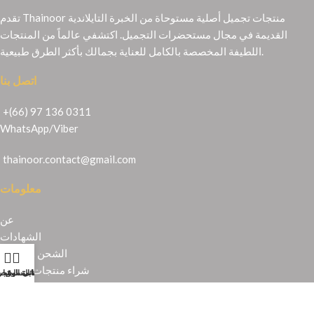
تقدم Thainoor منتجات تجميل أصلية مستوحاة من الخبرة التايلاندية
القديمة في مجال مستحضرات التجميل. اكتشفي عالماً من المنتجات
اللطيفة المخصصة بالكامل للعناية بجمالك بأكثر الطرق طبيعية.
اتصل بنا
+(66) 97 136 0311
WhatsApp
/
Viber
thainoor.contact@gmail.com
معلومات
عن
الشهادات
الشحن والإرجاع
شراء منتجات تايلندية
حسابي
عربة التسوق
المتجر
قائمة الرغبا