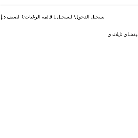
تسجيل الدخول/التسجيل
قائمة الرغبات
0
الصنف
د.إ
0
ية
شاي تايلاندي