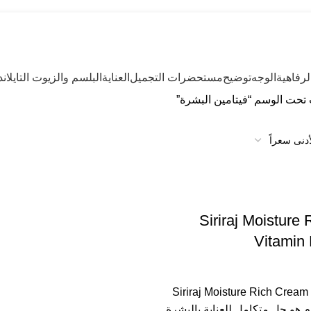
رفاهية
الوجه
توضيح
مستحضرات التجميل
العناية
البلسم والزيوت التايلاند
تحت الوسم “فيتامين البشرة”
Siriraj Moisture
Vitamin
Siriraj Moisture Rich Cream Vit
زن 90 غرام هو حل متكامل للعناية بالبشرة