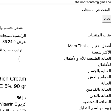
thainoor.contact@gmail.c
حث
الشعر
الجسم وال
فئات المنتجات
الرئيسية
منتجات 
عرض
9
24
36
أفضل اختيارات Mam Thai
الأكثر شعبية
العناية الطبيعية للأم والأطفال
للأطفال
العناية بالجسم
الحمام والدش
 Rich Cream
العناية
 E 5% 90 gr
العناية بالقدمين
العناية باليدين
د.إ
56
النظافة الشخصية
كريم amin E
زيوت وبلسم للتدليك
5% بو