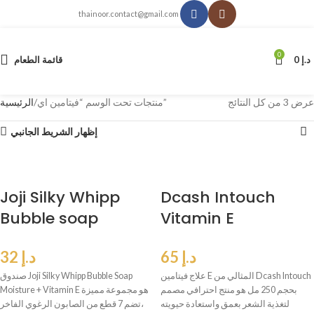
thainoor.contact@gmail.com
0
د.إ
0
قائمة الطعام
عرض ⁦3⁩ من كل النتائج
منتجات تحت الوسم “فيتامين اي”
الرئيسية
إظهار الشريط الجانبي
Joji Silky Whipp
Dcash Intouch
Bubble soap
Vitamin E
Moisture + Vitamin
Perfecting
د.إ
65
د.إ
32
E 100 gr
Treatment 250 ml
علاج فيتامين E المثالي من Dcash Intouch
صندوق Joji Silky Whipp Bubble Soap
بحجم 250 مل هو منتج احترافي مصمم
Moisture + Vitamin E هو مجموعة مميزة
لتغذية الشعر بعمق واستعادة حيويته
تضم 7 قطع من الصابون الرغوي الفاخر،